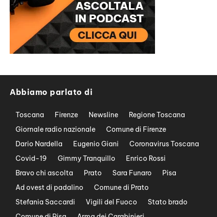
Abbiamo parlato di
Toscana
Firenze
Newsline
Regione Toscana
Giornale radio nazionale
Comune di Firenze
Dario Nardella
Eugenio Giani
Coronavirus Toscana
Covid-19
Gimmy Tranquillo
Enrico Rossi
Bravo chi ascolta
Prato
Sara Funaro
Pisa
Ad ovest di padalino
Comune di Prato
Stefania Saccardi
Vigili del Fuoco
Stato brado
Comune di Pisa
Arma dei Carabinieri