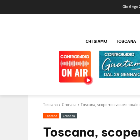
Gio 6 Ago 
CHI SIAMO
TOSCANA
Toscana
Cronaca
Toscana, scoperto evasore totale 
Toscana
Cronaca
Toscana, scoper