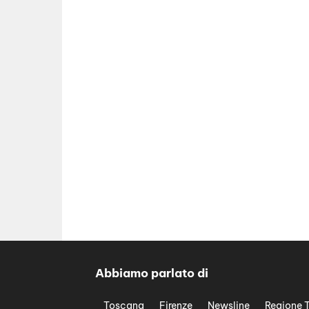
Abbiamo parlato di
Toscana
Firenze
Newsline
Regione 