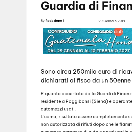
Guardia di Fina
Redazione1
By
29 Gennaio 2019
Sono circa 250mila euro di ricav
dichiarati al fisco da un 50enne
E’ quanto accertato dalla Guardi di Finan
residente a Poggibonsi (Siena) e operante
automezzi usati.
L’uomo, risultato essere completamente sc
non autorizzata di rifiuti dopo che le fiam
numerose carcasse di auto e pezzi vari in