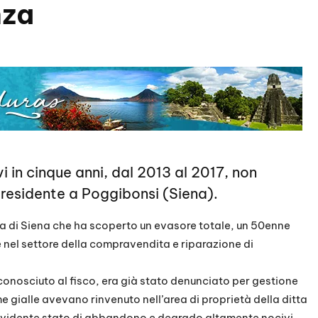
nza
i in cinque anni, dal 2013 al 2017, non
 residente a Poggibonsi (Siena).
za di Siena che ha scoperto un evasore totale, un 50enne
 nel settore della compravendita e riparazione di
onosciuto al fisco, era già stato denunciato per gestione
me gialle avevano rinvenuto nell’area di proprietà della ditta
 evidente stato di abbandono e degrado altamente nocivi