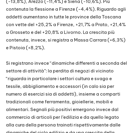
(-13,8%), Arezzo (-11,4%) e Siena (-10,6%). Più
contenuta la flessione a Firenze (-4,4%). Riguardo agli
addetti aumentano in tutte le province della Toscana
con vette del +25,2% a Firenze, +21,7% a Prato, +21,4%
a Grosseto e del +20,8% a Livorno. La crescita più
contenuta, invece, si registra a Massa Carrara (+6,3%)
e Pistoia (+8,2%).
Si registrano invece “dinamiche differenti a seconda del
settore di attività”: la perdita di negozi di vicinato
“riguarda in particolare i settori cultura e svago e
tessile, abbigliamento e accessori (in calo sia per
numero di esercizi sia di addetti), insieme a comparti
tradizionali come ferramenta, gioiellerie, mobili e
alimentari. Segnali più positivi emergono invece dal
commercio di articoli per l’edilizia e da quello legato
alla cura della persona trainati rispettivamente dalle
dinamiche del ciclo edilizio e da una crescita della