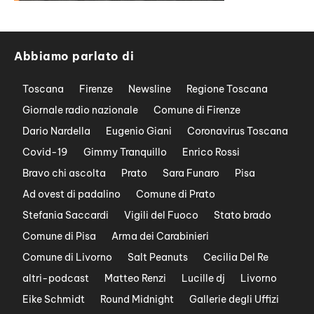
Abbiamo parlato di
Toscana
Firenze
Newsline
Regione Toscana
Giornale radio nazionale
Comune di Firenze
Dario Nardella
Eugenio Giani
Coronavirus Toscana
Covid-19
Gimmy Tranquillo
Enrico Rossi
Bravo chi ascolta
Prato
Sara Funaro
Pisa
Ad ovest di padalino
Comune di Prato
Stefania Saccardi
Vigili del Fuoco
Stato brado
Comune di Pisa
Arma dei Carabinieri
Comune di Livorno
Salt Peanuts
Cecilia Del Re
altri-podcast
Matteo Renzi
Lucille dj
Livorno
Eike Schmidt
Round Midnight
Gallerie degli Uffizi