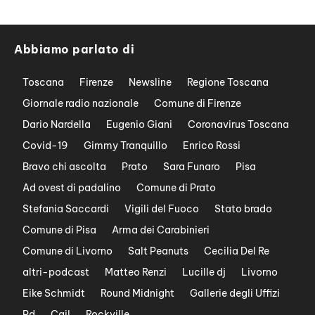
Abbiamo parlato di
Toscana
Firenze
Newsline
Regione Toscana
Giornale radio nazionale
Comune di Firenze
Dario Nardella
Eugenio Giani
Coronavirus Toscana
Covid-19
Gimmy Tranquillo
Enrico Rossi
Bravo chi ascolta
Prato
Sara Funaro
Pisa
Ad ovest di padalino
Comune di Prato
Stefania Saccardi
Vigili del Fuoco
Stato brado
Comune di Pisa
Arma dei Carabinieri
Comune di Livorno
Salt Peanuts
Cecilia Del Re
altri-podcast
Matteo Renzi
Lucille dj
Livorno
Eike Schmidt
Round Midnight
Gallerie degli Uffizi
Pd
Cgil
Rockville