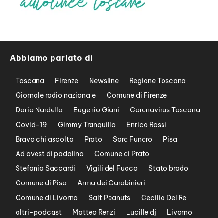
Abbiamo parlato di
Toscana
Firenze
Newsline
Regione Toscana
Giornale radio nazionale
Comune di Firenze
Dario Nardella
Eugenio Giani
Coronavirus Toscana
Covid-19
Gimmy Tranquillo
Enrico Rossi
Bravo chi ascolta
Prato
Sara Funaro
Pisa
Ad ovest di padalino
Comune di Prato
Stefania Saccardi
Vigili del Fuoco
Stato brado
Comune di Pisa
Arma dei Carabinieri
Comune di Livorno
Salt Peanuts
Cecilia Del Re
altri-podcast
Matteo Renzi
Lucille dj
Livorno