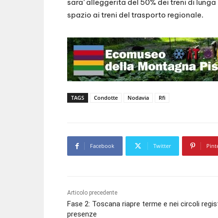
sara’ alleggerita del 50% dei treni di lung
spazio ai treni del trasporto regionale.
TAGS
Condotte
Nodavia
Rfi
Facebook
Twitter
Pint
Articolo precedente
Fase 2: Toscana riapre terme e nei circoli regis
presenze