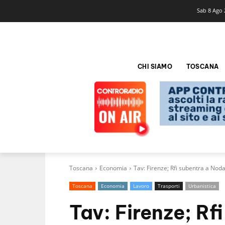
Sab 8 Ago 
CHI SIAMO
TOSCANA
Toscana
Economia
Tav: Firenze; Rfi subentra a Noda
Toscana
Economia
Lavoro
Trasporti
Urbanistica
Tav: Firenze; Rf