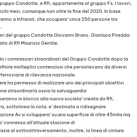
ruppo Condotte, e Rfi, appartenente al gruppo Fs. I lavori,
ochi mesi, comunque non oltre la fine del 2020. In base
anno a Infrarail, che occupera’ circa 250 persone tra
.
nari del gruppo Condotte Giovanni Bruno, Gianluca Piredda
to di Rfi Maurizio Gentile.
to i commissari straordinari del Gruppo Condotte dopo la
efinire molteplici contenziosi che persistevano da diversi
ferroviarie di rilevanza nazionale.
ere ha permesso di realizzare uno dei principali obiettivi
one straordinaria ossia la salvaguardia
sseranno in blocco alla nuova societa’ creata da Rfi,
ra, sottolinea la nota. e’ destinata a ridisegnare
tazione Av si sviluppera’ su una superficie di oltre 45mila mq
’ connessa all’attuale stazione di
azie al sottoattraversamento, inoltre, la linea di cintura