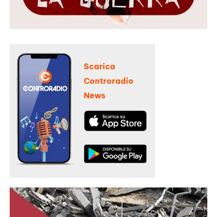
Scarica
Controradio
News