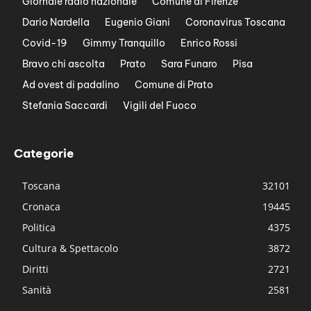
Giornale radio nazionale
Comune di Firenze
Dario Nardella
Eugenio Giani
Coronavirus Toscana
Covid-19
Gimmy Tranquillo
Enrico Rossi
Bravo chi ascolta
Prato
Sara Funaro
Pisa
Ad ovest di padalino
Comune di Prato
Stefania Saccardi
Vigili del Fuoco
Categorie
Toscana
32101
Cronaca
19445
Politica
4375
Cultura & Spettacolo
3872
Diritti
2721
Sanità
2581