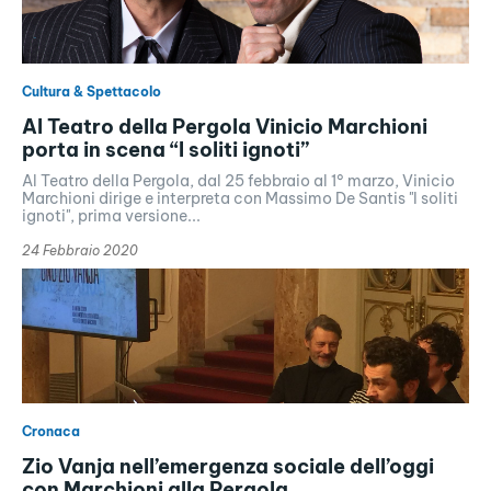
Cultura & Spettacolo
Al Teatro della Pergola Vinicio Marchioni
porta in scena “I soliti ignoti”
Al Teatro della Pergola, dal 25 febbraio al 1° marzo, Vinicio
Marchioni dirige e interpreta con Massimo De Santis "I soliti
ignoti", prima versione...
24 Febbraio 2020
Cronaca
Zio Vanja nell’emergenza sociale dell’oggi
con Marchioni alla Pergola