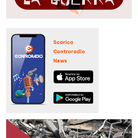
Scarica
Controradio
News