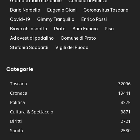
Giornale radio nazionale
Comune di Firenze
Dario Nardella
Eugenio Giani
Coronavirus Toscana
Covid-19
Gimmy Tranquillo
Enrico Rossi
Bravo chi ascolta
Prato
Sara Funaro
Pisa
Ad ovest di padalino
Comune di Prato
Stefania Saccardi
Vigili del Fuoco
Categorie
Toscana
32096
Cronaca
19441
Politica
4375
Cultura & Spettacolo
3871
Diritti
2721
Sanità
2580