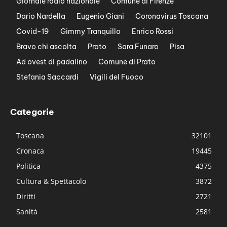
Giornale radio nazionale
Comune di Firenze
Dario Nardella
Eugenio Giani
Coronavirus Toscana
Covid-19
Gimmy Tranquillo
Enrico Rossi
Bravo chi ascolta
Prato
Sara Funaro
Pisa
Ad ovest di padalino
Comune di Prato
Stefania Saccardi
Vigili del Fuoco
Categorie
Toscana
32101
Cronaca
19445
Politica
4375
Cultura & Spettacolo
3872
Diritti
2721
Sanità
2581