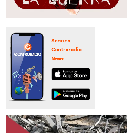
Scarica
Controradio
News