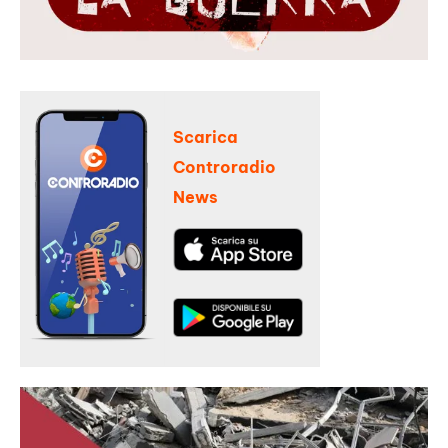
Scarica
Controradio
News