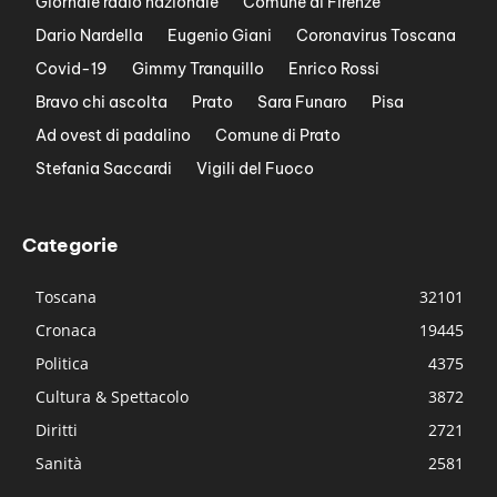
Giornale radio nazionale
Comune di Firenze
Dario Nardella
Eugenio Giani
Coronavirus Toscana
Covid-19
Gimmy Tranquillo
Enrico Rossi
Bravo chi ascolta
Prato
Sara Funaro
Pisa
Ad ovest di padalino
Comune di Prato
Stefania Saccardi
Vigili del Fuoco
Categorie
Toscana
32101
Cronaca
19445
Politica
4375
Cultura & Spettacolo
3872
Diritti
2721
Sanità
2581