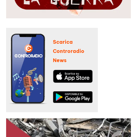
Scarica
Controradio
News