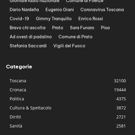
Giornale radio nazionale
Comune di Firenze
Dario Nardella
Eugenio Giani
Coronavirus Toscana
Covid-19
Gimmy Tranquillo
Enrico Rossi
Bravo chi ascolta
Prato
Sara Funaro
Pisa
Ad ovest di padalino
Comune di Prato
Stefania Saccardi
Vigili del Fuoco
Categorie
Toscana
32100
Cronaca
19444
Politica
4375
Cultura & Spettacolo
3872
Diritti
2721
Sanità
2581