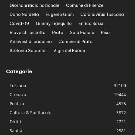
Giornale radio nazionale
Comune di Firenze
Dario Nardella
Eugenio Giani
Coronavirus Toscana
Covid-19
Gimmy Tranquillo
Enrico Rossi
Bravo chi ascolta
Prato
Sara Funaro
Pisa
Ad ovest di padalino
Comune di Prato
Stefania Saccardi
Vigili del Fuoco
Categorie
Toscana
32100
Cronaca
19444
Politica
4375
Cultura & Spettacolo
3872
Diritti
2721
Sanità
2581