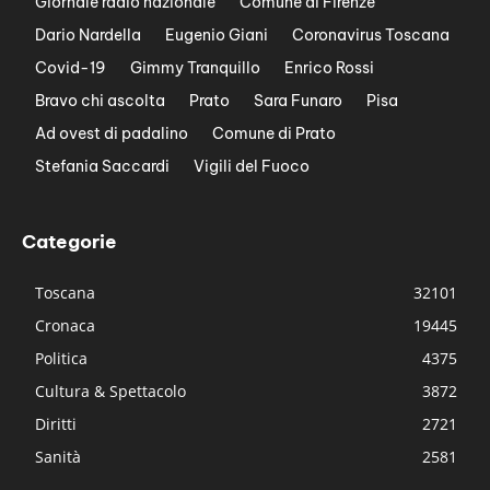
Giornale radio nazionale
Comune di Firenze
Dario Nardella
Eugenio Giani
Coronavirus Toscana
Covid-19
Gimmy Tranquillo
Enrico Rossi
Bravo chi ascolta
Prato
Sara Funaro
Pisa
Ad ovest di padalino
Comune di Prato
Stefania Saccardi
Vigili del Fuoco
Categorie
Toscana
32101
Cronaca
19445
Politica
4375
Cultura & Spettacolo
3872
Diritti
2721
Sanità
2581