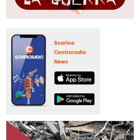
Scarica
Controradio
News