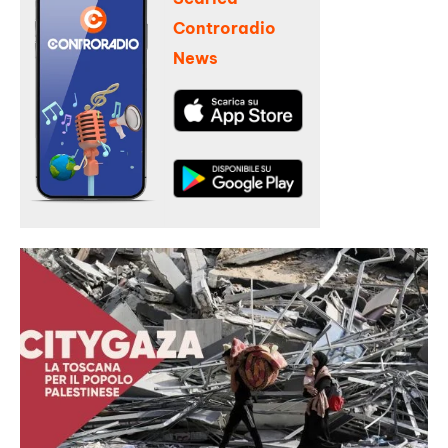
Controradio
News