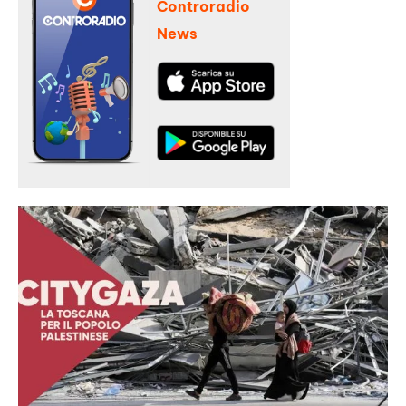
Controradio
News