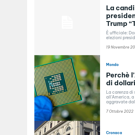
La candi
presiden
Trump “
È ufficiale: D
elezioni presi
19 Novembre 2
Mondo
Perchè l
di dolla
La carenza di 
all'America, a
aggravate dall
7 Ottobre 2022
Cronaca