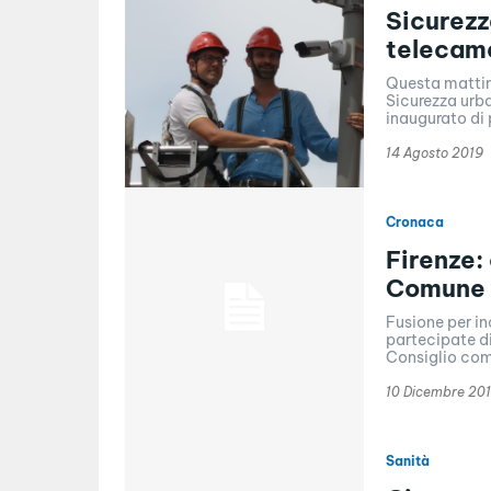
Sicurezza
telecame
Questa mattin
Sicurezza urba
inaugurato di 
14 Agosto 2019
Cronaca
Firenze:
Comune
Fusione per in
partecipate d
Consiglio comu
10 Dicembre 20
Sanità