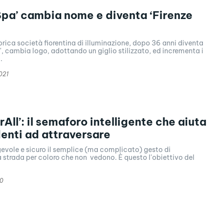
i Spa’ cambia nome e diventa ‘Firenze
storica società fiorentina di illuminazione, dopo 36 anni diventa
', cambia logo, adottando un giglio stilizzato, ed incrementa i
.
021
All’: il semaforo intelligente che aiuta
denti ad attraversare
evole e sicuro il semplice (ma complicato) gesto di
a strada per coloro che non vedono. È questo l'obiettivo del
20