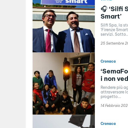
🎧 ‘Silf
Smart’
Silfi Spa, la 
'Firenze Smart
servizi. Sotto..
25 Settembre 2
Cronaca
‘SemaFor
i non ve
Rendere più ag
attraversare l
progetto...
14 Febbraio 20
Cronaca