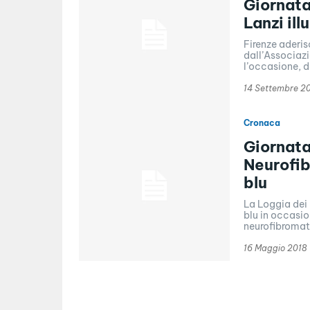
Giornata
Lanzi il
Firenze aderis
dall’Associazi
l’occasione, d
14 Settembre 2
Cronaca
Giornata
Neurofib
blu
La Loggia dei 
blu in occasi
neurofibromato
16 Maggio 2018