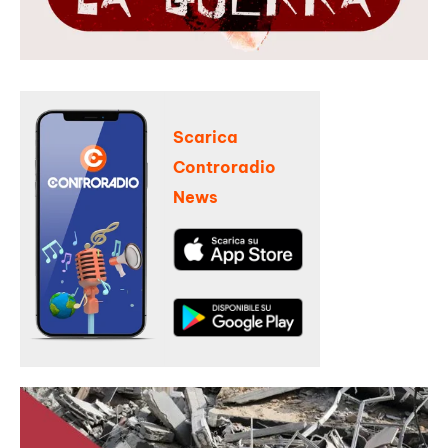
Scarica
Controradio
News