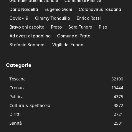
Giornale radio nazionale
Comune di Firenze
Dario Nardella
Eugenio Giani
Coronavirus Toscana
Covid-19
Gimmy Tranquillo
Enrico Rossi
Bravo chi ascolta
Prato
Sara Funaro
Pisa
Ad ovest di padalino
Comune di Prato
Stefania Saccardi
Vigili del Fuoco
Categorie
Toscana
32100
Cronaca
19444
Politica
4375
Cultura & Spettacolo
3872
Diritti
2721
Sanità
2581