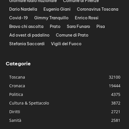
Giornale radio nazionale
Comune di Firenze
Dario Nardella
Eugenio Giani
Coronavirus Toscana
Covid-19
Gimmy Tranquillo
Enrico Rossi
Bravo chi ascolta
Prato
Sara Funaro
Pisa
Ad ovest di padalino
Comune di Prato
Stefania Saccardi
Vigili del Fuoco
Categorie
Toscana
32100
Cronaca
19444
Politica
4375
Cultura & Spettacolo
3872
Diritti
2721
Sanità
2581