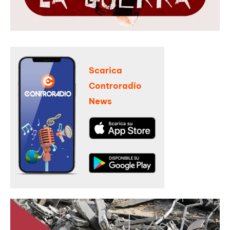
Scarica
Controradio
News