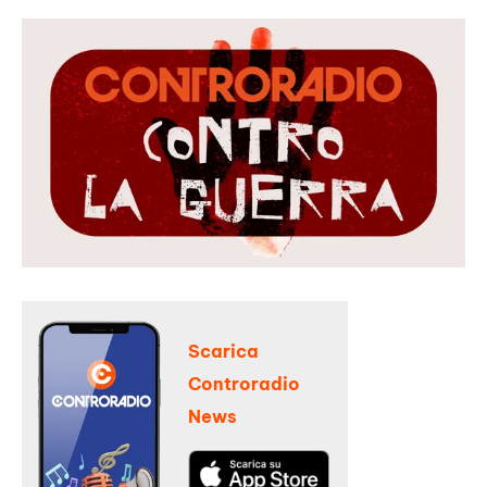
Scarica
Controradio
News