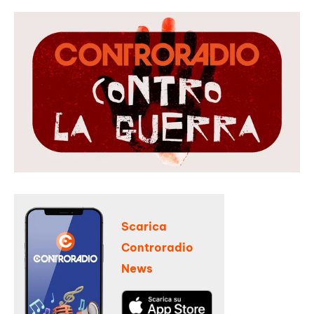
Scarica
Controradio
News