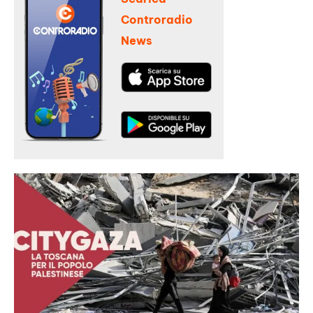
Controradio
News