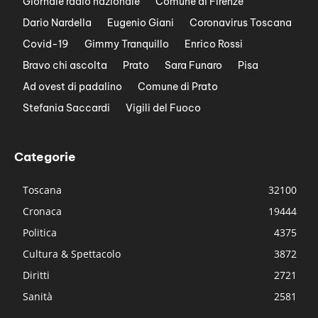
Giornale radio nazionale
Comune di Firenze
Dario Nardella
Eugenio Giani
Coronavirus Toscana
Covid-19
Gimmy Tranquillo
Enrico Rossi
Bravo chi ascolta
Prato
Sara Funaro
Pisa
Ad ovest di padalino
Comune di Prato
Stefania Saccardi
Vigili del Fuoco
Categorie
Toscana
32100
Cronaca
19444
Politica
4375
Cultura & Spettacolo
3872
Diritti
2721
Sanità
2581