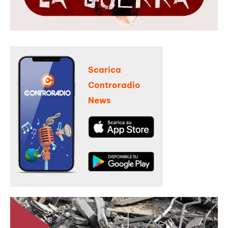
Scarica
Controradio
News