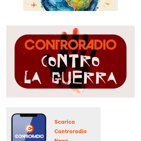
Scarica
Controradio
News