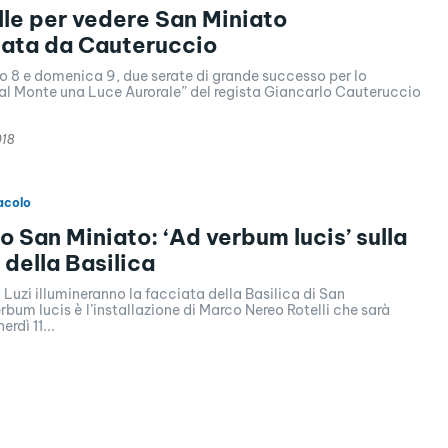
ille per vedere San Miniato
mata da Cauteruccio
o 8 e domenica 9, due serate di grande successo per lo
al Monte una Luce Aurorale” del regista Giancarlo Cauteruccio
018
acolo
io San Miniato: ‘Ad verbum lucis’ sulla
 della Basilica
o Luzi illumineranno la facciata della Basilica di San
rbum lucis è l’installazione di Marco Nereo Rotelli che sarà
rdì 11...