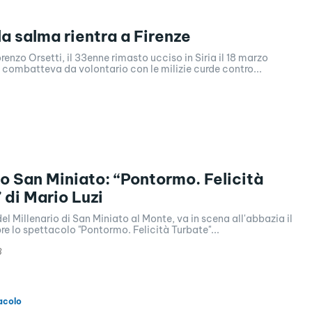
la salma rientra a Firenze
renzo Orsetti, il 33enne rimasto ucciso in Siria il 18 marzo
combatteva da volontario con le milizie curde contro...
io San Miniato: “Pontormo. Felicità
 di Mario Luzi
el Millenario di San Miniato al Monte, va in scena all'abbazia il
bre lo spettacolo "Pontormo. Felicità Turbate"...
8
acolo