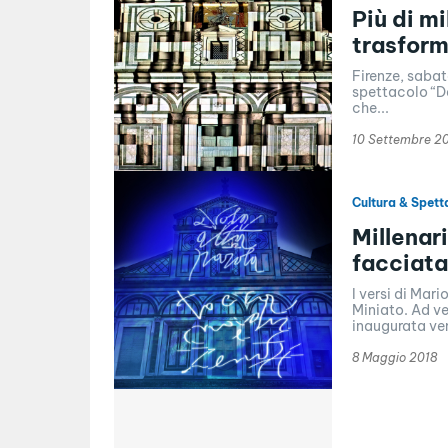
Più di m
trasfor
Firenze, sabat
spettacolo “D
che...
10 Settembre 2
Cultura & Spett
Millenar
facciata
I versi di Mari
Miniato. Ad ve
inaugurata vene
8 Maggio 2018