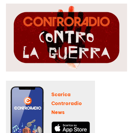
Scarica
Controradio
News