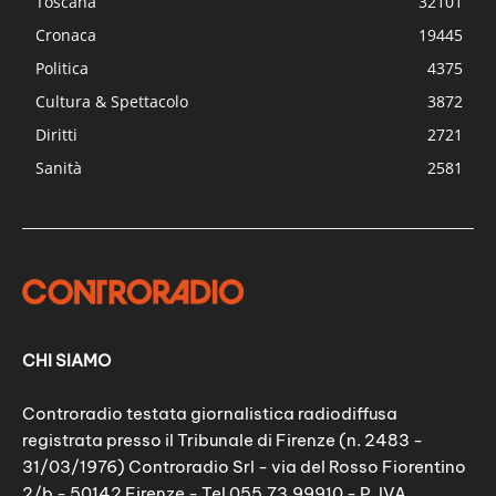
Toscana
32101
Cronaca
19445
Politica
4375
Cultura & Spettacolo
3872
Diritti
2721
Sanità
2581
CHI SIAMO
Controradio testata giornalistica radiodiffusa
registrata presso il Tribunale di Firenze (n. 2483 -
31/03/1976) Controradio Srl - via del Rosso Fiorentino
2/b - 50142 Firenze - Tel 055.73.99910 - P. IVA