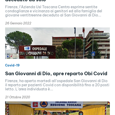
Firenze, l’Azienda Usl Toscana Centro esprime sentite
condoglianze e vicinanza ai genitori ed alla famiglia del
giovane ventitreenne deceduto al San Giovanni di Dio...
26 Gennaio 2022
Covid-19
San Giovanni di Dio, apre reparto Obi Covid
Firenze, ha aperto martedì all’ospedale San Giovanni di Dio
il reparto per pazienti Covid con disponibilità fino a 20 posti
letto. L’area individuata è...
21 Ottobre 2020