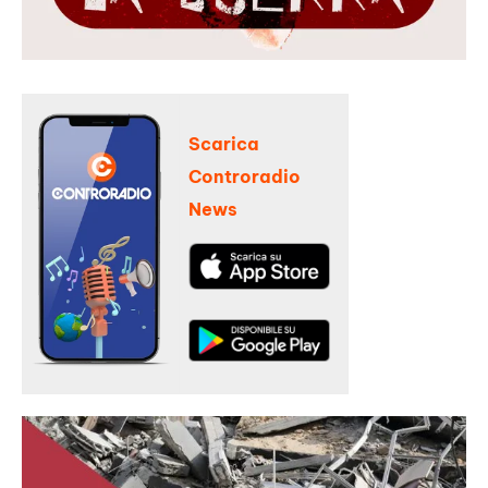
Scarica
Controradio
News