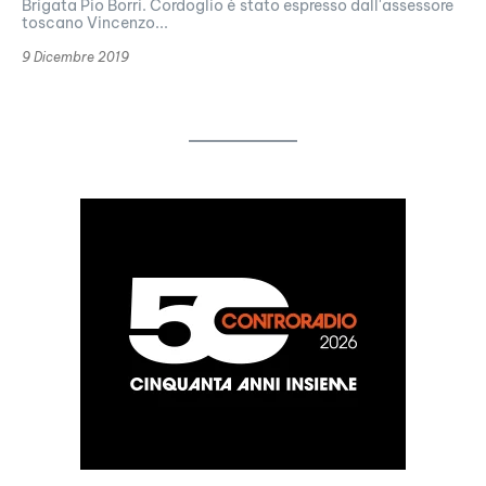
Brigata Pio Borri. Cordoglio è stato espresso dall'assessore
toscano Vincenzo...
9 Dicembre 2019