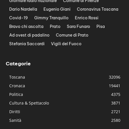
Giornale radio nazionale
Comune di Firenze
Dario Nardella
Eugenio Giani
Coronavirus Toscana
Covid-19
Gimmy Tranquillo
Enrico Rossi
Bravo chi ascolta
Prato
Sara Funaro
Pisa
Ad ovest di padalino
Comune di Prato
Stefania Saccardi
Vigili del Fuoco
Categorie
Toscana
32096
Cronaca
19441
Politica
4375
Cultura & Spettacolo
3871
Diritti
2721
Sanità
2580