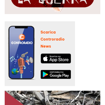
Scarica
Controradio
News