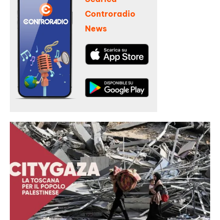
Controradio
News