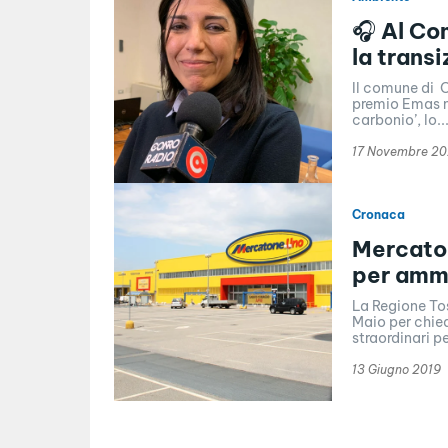
🎧 Al Co
la trans
Il comune di C
premio Emas ne
carbonio’, lo..
17 Novembre 20
Cronaca
Mercaton
per ammo
La Regione To
Maio per chie
straordinari p
13 Giugno 2019