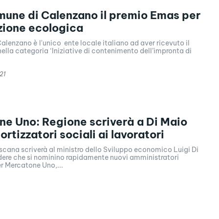
mune di Calenzano il premio Emas per
izione ecologica
alenzano è l'unico ente locale italiano ad aver ricevuto il
lla categoria ‘Iniziative di contenimento dell’impronta di
.
21
e Uno: Regione scriverà a Di Maio
rtizzatori sociali ai lavoratori
scana scriverà al ministro dello Sviluppo economico Luigi Di
dere che si nominino rapidamente nuovi amministratori
er Mercatone Uno,...