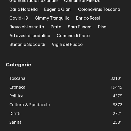
Giornale radio nazionale
Comune di Firenze
Dario Nardella
Eugenio Giani
Coronavirus Toscana
Covid-19
Gimmy Tranquillo
Enrico Rossi
Bravo chi ascolta
Prato
Sara Funaro
Pisa
Ad ovest di padalino
Comune di Prato
Stefania Saccardi
Vigili del Fuoco
Categorie
Toscana
32101
Cronaca
19445
Politica
4375
Cultura & Spettacolo
3872
Diritti
2721
Sanità
2581