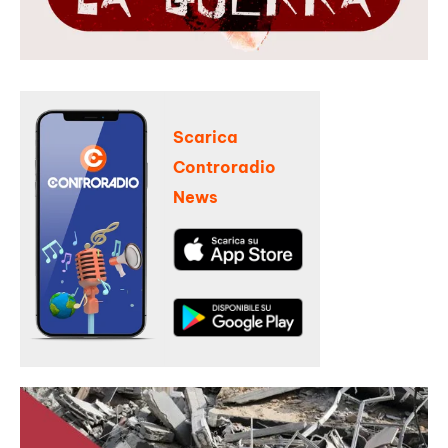
Scarica
Controradio
News