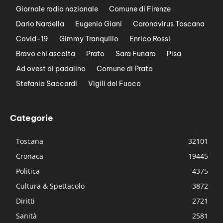
Giornale radio nazionale
Comune di Firenze
Dario Nardella
Eugenio Giani
Coronavirus Toscana
Covid-19
Gimmy Tranquillo
Enrico Rossi
Bravo chi ascolta
Prato
Sara Funaro
Pisa
Ad ovest di padalino
Comune di Prato
Stefania Saccardi
Vigili del Fuoco
Categorie
Toscana
32101
Cronaca
19445
Politica
4375
Cultura & Spettacolo
3872
Diritti
2721
Sanità
2581