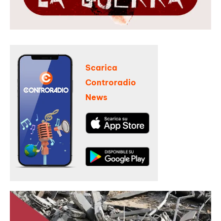
Scarica
Controradio
News