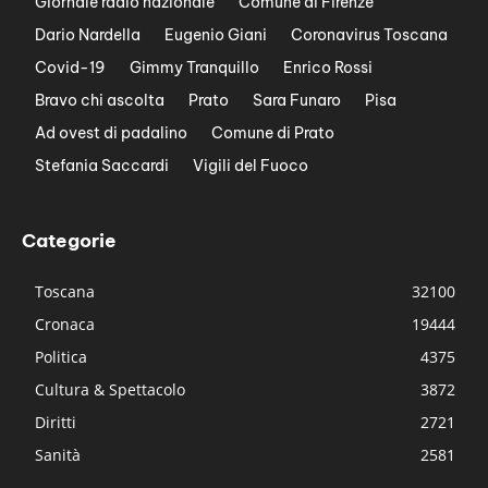
Giornale radio nazionale
Comune di Firenze
Dario Nardella
Eugenio Giani
Coronavirus Toscana
Covid-19
Gimmy Tranquillo
Enrico Rossi
Bravo chi ascolta
Prato
Sara Funaro
Pisa
Ad ovest di padalino
Comune di Prato
Stefania Saccardi
Vigili del Fuoco
Categorie
Toscana
32100
Cronaca
19444
Politica
4375
Cultura & Spettacolo
3872
Diritti
2721
Sanità
2581