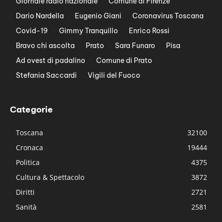
Giornale radio nazionale
Comune di Firenze
Dario Nardella
Eugenio Giani
Coronavirus Toscana
Covid-19
Gimmy Tranquillo
Enrico Rossi
Bravo chi ascolta
Prato
Sara Funaro
Pisa
Ad ovest di padalino
Comune di Prato
Stefania Saccardi
Vigili del Fuoco
Categorie
Toscana
32100
Cronaca
19444
Politica
4375
Cultura & Spettacolo
3872
Diritti
2721
Sanità
2581