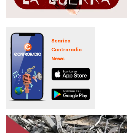
Scarica
Controradio
News