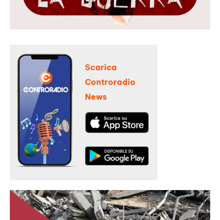
Scarica
Controradio
News