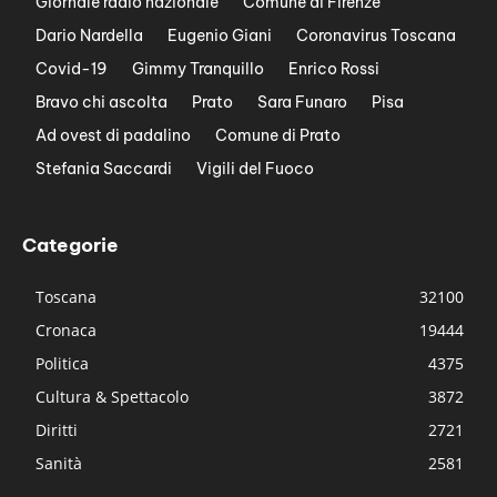
Giornale radio nazionale
Comune di Firenze
Dario Nardella
Eugenio Giani
Coronavirus Toscana
Covid-19
Gimmy Tranquillo
Enrico Rossi
Bravo chi ascolta
Prato
Sara Funaro
Pisa
Ad ovest di padalino
Comune di Prato
Stefania Saccardi
Vigili del Fuoco
Categorie
Toscana
32100
Cronaca
19444
Politica
4375
Cultura & Spettacolo
3872
Diritti
2721
Sanità
2581