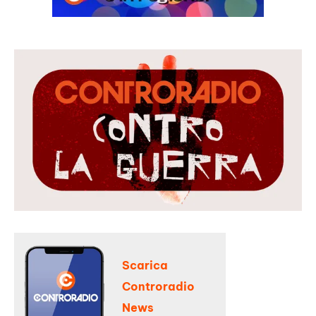
Scarica
Controradio
News