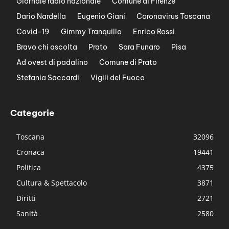
Giornale radio nazionale
Comune di Firenze
Dario Nardella
Eugenio Giani
Coronavirus Toscana
Covid-19
Gimmy Tranquillo
Enrico Rossi
Bravo chi ascolta
Prato
Sara Funaro
Pisa
Ad ovest di padalino
Comune di Prato
Stefania Saccardi
Vigili del Fuoco
Categorie
Toscana
32096
Cronaca
19441
Politica
4375
Cultura & Spettacolo
3871
Diritti
2721
Sanità
2580