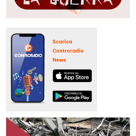
Scarica
Controradio
News