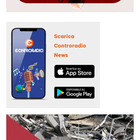
Scarica
Controradio
News