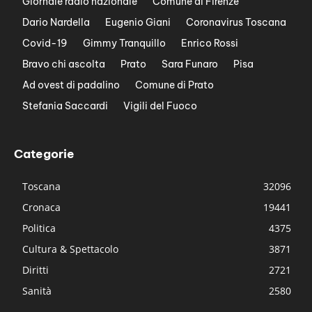
Giornale radio nazionale
Comune di Firenze
Dario Nardella
Eugenio Giani
Coronavirus Toscana
Covid-19
Gimmy Tranquillo
Enrico Rossi
Bravo chi ascolta
Prato
Sara Funaro
Pisa
Ad ovest di padalino
Comune di Prato
Stefania Saccardi
Vigili del Fuoco
Categorie
Toscana
32096
Cronaca
19441
Politica
4375
Cultura & Spettacolo
3871
Diritti
2721
Sanità
2580