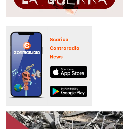
Scarica
Controradio
News