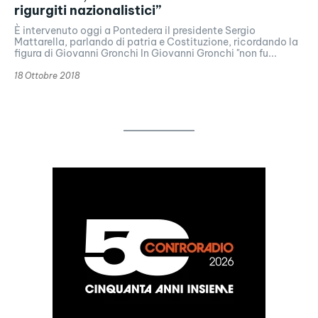
rigurgiti nazionalistici”
È intervenuto oggi a Pontedera il presidente Sergio
Mattarella, parlando di patria e Costituzione, ricordando la
figura di Giovanni Gronchi In Giovanni Gronchi "non fu...
18 Ottobre 2018