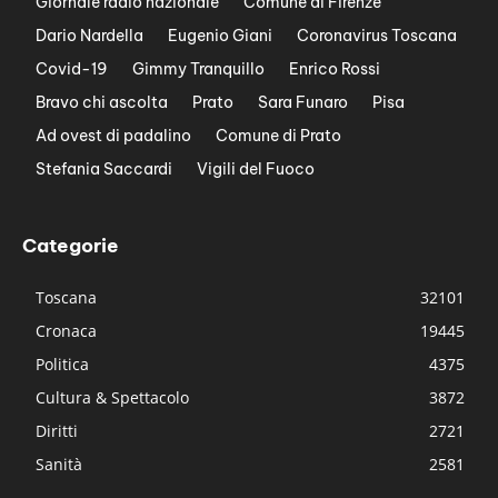
Giornale radio nazionale
Comune di Firenze
Dario Nardella
Eugenio Giani
Coronavirus Toscana
Covid-19
Gimmy Tranquillo
Enrico Rossi
Bravo chi ascolta
Prato
Sara Funaro
Pisa
Ad ovest di padalino
Comune di Prato
Stefania Saccardi
Vigili del Fuoco
Categorie
Toscana
32101
Cronaca
19445
Politica
4375
Cultura & Spettacolo
3872
Diritti
2721
Sanità
2581