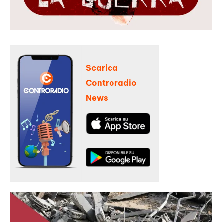
Scarica
Controradio
News