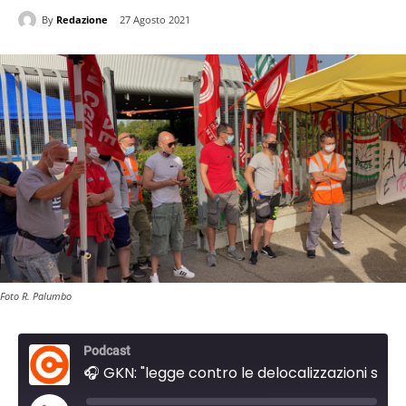
By
Redazione
27 Agosto 2021
Foto R. Palumbo
Podcast
🎧 GKN: "legge contro le delocalizzazioni sia scritta 'con' e non 'sulle' nostre teste"