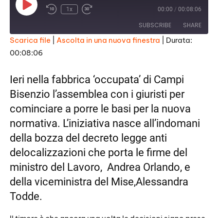
P
1x
00:00
/
00:08:06
l
a
SUBSCRIBE
SHARE
y
E
Scarica file
|
Ascolta in una nuova finestra
|
Durata:
p
i
00:08:06
SHARE
s
RSS FEED
o
d
LINK
Ieri nella fabbrica ‘occupata’ di Campi
e
Bisenzio l’assemblea con i giuristi per
EMBED
cominciare a porre le basi per la nuova
normativa. L’iniziativa nasce all’indomani
della bozza del decreto legge anti
delocalizzazioni che porta le firme del
ministro del Lavoro, Andrea Orlando, e
della viceministra del Mise,Alessandra
Todde.