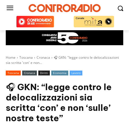
Home
Toscana
Cronaca
🎧 GKN: "legge contro le delocalizzazioni
sia scritta 'con' e non...
Toscana
Cronaca
Diritti
Economia
Lavoro
🎧 GKN: “legge contro le
delocalizzazioni sia
scritta ‘con’ e non ‘sulle’
nostre teste”