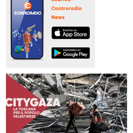
Controradio
News