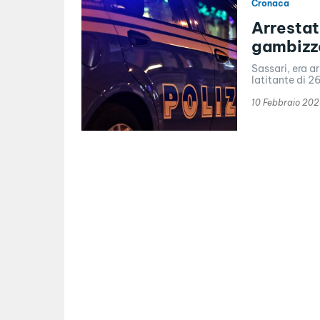
Cronaca
Arrestat
gambizzò
Sassari, era ar
latitante di 2
10 Febbraio 20