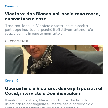
Cronaca
Vicofaro: don Biancalani lascia zona rossa,
quarantena a casa
"Lasciare i locali di Vicofaro è stata una mia scelta,
purtroppo inevitabile, perché lì effettivamente non c'è
spazio per me in questo momento di...
17 Ottobre 2020
Covid-19
Quarantena a Vicofaro: due ospiti positivi al
Covid, intervista a Don Biancalani
Il sindaco di Pistoia, Alessandro Tomasi, ha firmato
un'ordinanza contingibile e urgente per la parrocchia di
Santa Maria Maggiore di Vicofaro a seguito di...