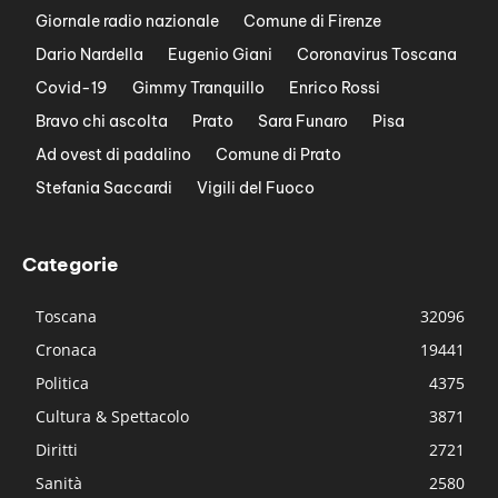
Giornale radio nazionale
Comune di Firenze
Dario Nardella
Eugenio Giani
Coronavirus Toscana
Covid-19
Gimmy Tranquillo
Enrico Rossi
Bravo chi ascolta
Prato
Sara Funaro
Pisa
Ad ovest di padalino
Comune di Prato
Stefania Saccardi
Vigili del Fuoco
Categorie
Toscana
32096
Cronaca
19441
Politica
4375
Cultura & Spettacolo
3871
Diritti
2721
Sanità
2580