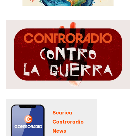
Scarica
Controradio
News