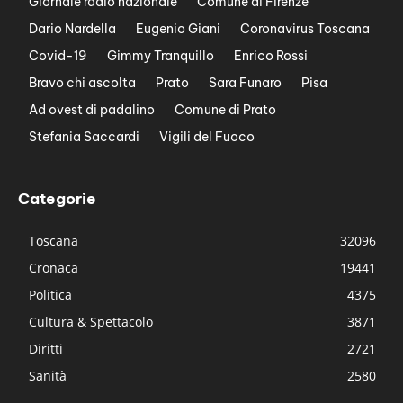
Giornale radio nazionale
Comune di Firenze
Dario Nardella
Eugenio Giani
Coronavirus Toscana
Covid-19
Gimmy Tranquillo
Enrico Rossi
Bravo chi ascolta
Prato
Sara Funaro
Pisa
Ad ovest di padalino
Comune di Prato
Stefania Saccardi
Vigili del Fuoco
Categorie
Toscana
32096
Cronaca
19441
Politica
4375
Cultura & Spettacolo
3871
Diritti
2721
Sanità
2580