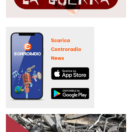
Scarica
Controradio
News