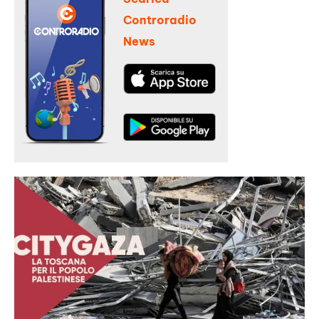
Controradio
News